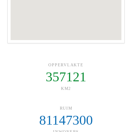
OPPERVLAKTE
357121
KM2
RUIM
81147300
INWONERS