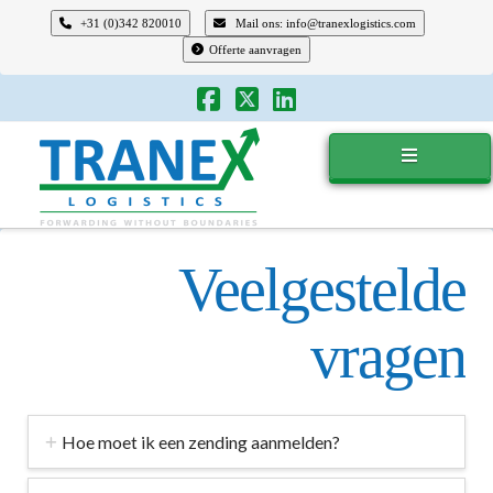
+31 (0)342 820010
Mail ons: info@tranexlogistics.com
Offerte aanvragen
Tranex
Logistics
Veelgestelde
vragen
Hoe moet ik een zending aanmelden?